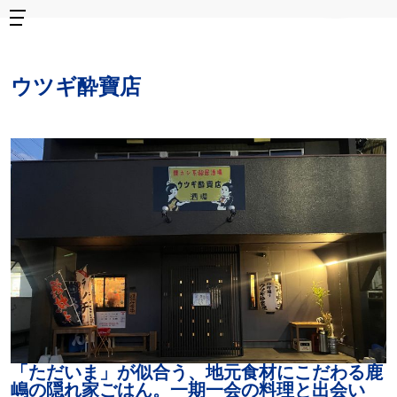
ウツギ酔寶店
「ただいま」が似合う、地元食材にこだわる鹿
嶋の隠れ家ごはん。一期一会の料理と出会い