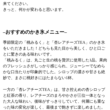
来てください。
きっと、何かが変わると思います。
–おすすめのかき氷メニュー–
季節限定の「桃みるく」と「杏レアチーズTEA」のかき氷
をいただきました！どちらも見た目から美しく、ひと口ご
とに驚きのある味わいです。
「桃みるく」は、丸ごと生の桃を贅沢に使用した1品。果肉
のフレッシュさがしっかり感じられ、ジューシーでなめら
かな口当たりが印象的でした。シロップの濃さや甘さも絶
妙で、まさに桃好きにはたまらない1杯。
一方の「杏レアチーズTEA」は、甘さ控えめの杏シロップ
と紅茶の香り、レアチーズのまろやかさが三位一体となっ
た大人な味わい。後味がすっきりしていて、何層にも重な
った味の変化が楽しく、最後まで飽きずに楽しめました。