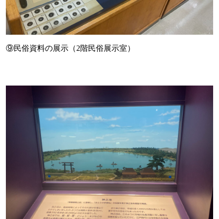
⑨民俗資料の展示（2階民俗展示室）