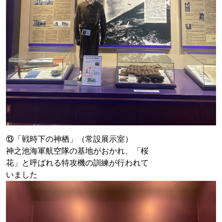
⑬「戦時下の神栖」（常設展示室）
神之池海軍航空隊の基地がおかれ、「桜
花」と呼ばれる特攻機の訓練が行われて
いました