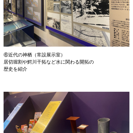
⑥近代の神栖（常設展示室）
居切堀割や鰐川干拓など水に関わる開拓の
歴史を紹介