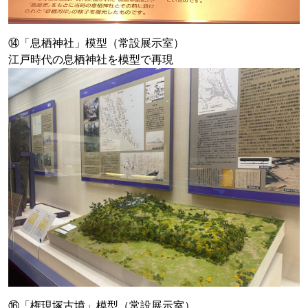
⑭「息栖神社」模型（常設展示室）
江戸時代の息栖神社を模型で再現
⑯「権現塚古墳」模型（常設展示室）