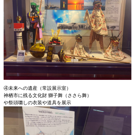
④未来への遺産（常設展示室）
神栖市に残る文化財 獅子舞（ささら舞）
や祭頭囃しの衣装や道具を展示