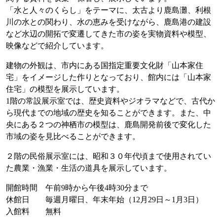
「水と人々のくらし」をテーマに、太古より鹿島灘、利根
川の水との関わり、水の恵みを受けながら、鹿島港の建設
など水辺の開拓で変遷してきた市の姿を実物資料や模型、
映像などで紹介しています。
建物の外観は、市内にある国指定重要文化財「山本家住
宅」をイメージした作りとなっており、館内には「山本家
住宅」の模型を展示しています。
1階の常設展示室では、歴史資料やジオラマなどで、古代か
ら現代までの地域の歴史を知ることができます。また、中
央にある２つの神栖市の模型は、鹿島開発前後で変化した
市域の姿を見比べることができます。
２階の民俗展示室には、昭和３０年代頃まで使用されてい
た農業・漁業・生活の道具を展示しています。
開館時間 午前9時から午後4時30分まで
休館日 毎週月曜日、年末年始（12月29日～1月3日）
入館料 無料